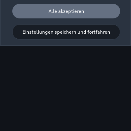
Alle akzeptieren
Kaufen & leasen
Alle Modelle
Modelle vergleichen
Einstellungen speichern und fortfahren
Service & Zubehör
Neuwagensuche
Elektromodelle
Gebrauchtwagensuche
Support
Saisonale Angebote
Plug-in-Hybride
Gebrauchtwagen
Audi Services
Über Audi
Kundenservice
Finanzierung
Garantie
Händlersuche
Aktionen & Angebote
Unternehmen
Audi digital services
Audi Code
Geschäftskunden
Karriere
myAudi
Häufige Fragen (FAQ)
Investor Relations
© 2026 AUDI AG. Alle Rechte vorbehalten
Audi Online Beratung
Presse & Media Center
Impressum
Rechtliches
Hinweisgebersystem
Online-Terminvereinbarung